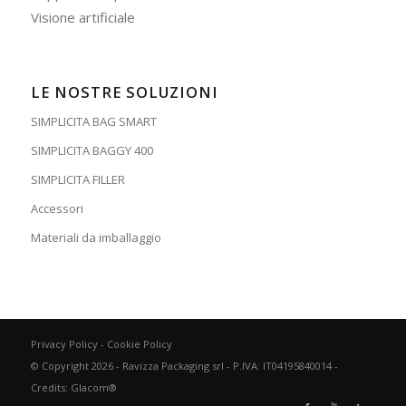
Visione artificiale
LE NOSTRE SOLUZIONI
SIMPLICITA BAG SMART
SIMPLICITA BAGGY 400
SIMPLICITA FILLER
Accessori
Materiali da imballaggio
Privacy Policy
-
Cookie Policy
© Copyright 2026 - Ravizza Packaging srl - P.IVA: IT04195840014 -
Credits:
Glacom®