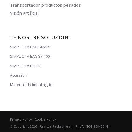
Transportador productos pesados
Visión artificial
LE NOSTRE SOLUZIONI
SIMPLICITA BAG SMART
SIMPLICITA BAGGY 400
SIMPLICITA FILLER
Accessori
Materiali da imballaggio
Privacy Policy
-
Cookie Policy
© Copyright 2026 - Ravizza Packaging srl - P.IVA: IT04195840014 -