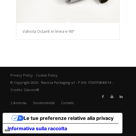
Valvola Octank in linea e 90°
Privacy Policy
-
Cookie Policy
© Copyright 2026 - Ravizza Packaging srl - P.IVA: IT04195840014 -
Credits:
Glacom®
L’Azienda
Sonstenibilità
Contatti
Le tue preferenze relative alla privacy
Informativa sulla raccolta